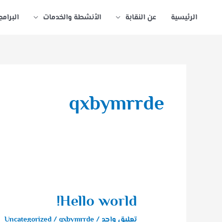
خطي
الرئيسية
عن النقابة
الأنشطة والخدمات
البرامج
لى
لمحتوى
qxbymrrde
Hello world!
Hello
world!
تعليق واحد
/
qxbymrrde
/
Uncategorized