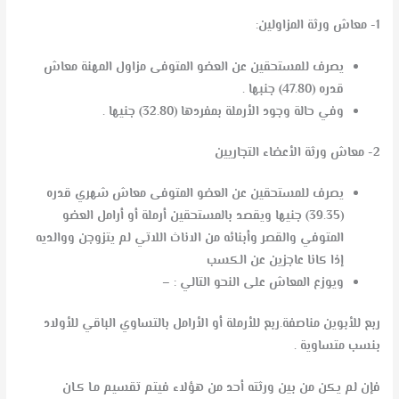
1- معاش ورثة المزاولين:
يصرف للمستحقين عن العضو المتوفى مزاول المهنة معاش
قدره (47.80) جنبها .
وفي حالة وجود الأرملة بمفردها (32.80) جنيها .
2- معاش ورثة الأعضاء التجاريين
يصرف للمستحقين عن العضو المتوفى معاش شهري قدره
(39.35) جنيها ويقصد بالمستحقين أرملة أو أرامل العضو
المتوفي والقصر وأبنائه من الاناث اللاتي لم يتزوجن ووالديه
إذا كانا عاجزين عن الكسب
ويوزع المعاش على النحو التالي : –
ربع للأبوين مناصفة.ربع للأرملة أو الأرامل بالتساوي الباقي للأولاد
بنسب متساوية .
فإن لم يكن من بين ورثته أحد من هؤلاء فيتم تقسيم مـا كـان