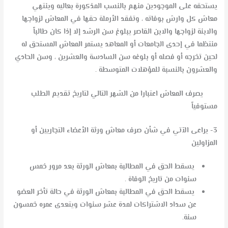
يستحقه على الموجودين منهم بالنسب المذكورة بعاليه وينتهي
معاش كل وارش بوفاته ، وتفقد الأرملة حقها في المعاش لزواجها
والابنة لزواجها والابن القاصر يبلوغ سن الرشد إلا إذا كان طالباً
منتظما في إحدى الجامعات أو المعاهد يستمر المعاش المستحق له
لحين تخرجه أو فصله أو بلوغه سن السادسة والعشرين ، وسن الحادي
والعشرون بالنسبة للمؤهلات المتوسطة .
يصرف المعاش اعتبارا من الشهر التالي لتاريخ تقديم الطلب
مستوفياً
3- يراعى الآتي في شأن صرف معاش ورثة الأعضاء التجاريين أو
المزاولين
يسقط الحق في المطالبة بمعاش الورثة بعد مرور خمس
سنوات من تاريخ الوفاة .
يسقط الحق في المطالبة بمعاش الورثة في حالة تأخر العضو
عن سداد الاشتراكات لمدة عشر سنوات ويتعدى عمره خمسون
سنة.