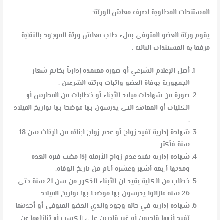
المستندات المطلوبة لصرف معاش الورثة:
يقوم ورثة العضو المتوفى بملء طلب معاش ورثة الموجود بالنقابة
مرفقا به المستندات التالية : –
أصل الإعلام الشرعي أو صورة معتمدة إدارياً بخاتم شعار
الجمهورية بوفاة العضو واثبات ورثته الشرعين .
صورة من شهادات ميلاد الأبناء أو خطابات من المدارس أو
الكليات أو المعاهد التي يدرسون بها موضحا بها تواريخ الميلاد
.
شهادة إدارية تفيد زواج أو عدم زواج ابنائه من الإناث سن 18
سنة فأكثر .
شهادة إدارية تفيد عدم زواج الأرملة إذا مضت فترة العدة
ومدتها أربعة أشهر وعشرة أيام من تاريخ الوفاة.
خطاب من الكلية يقيد ان الأبناء الذكور من سن 21 سنة حتى
26 سنة مازالوا يدرسون بها موضحا بها تواريخ الميلاد.
شهادة إدارية في حالة وجود والدي العضو المتوفى أو أحدهما
تفيد أنهما قادرون أو غير قادرين على الكسب أو تنازلهما عن